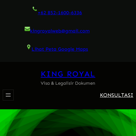
Skip
+62 852-1600-6336
to
content
kingroyalweb@gmail.com
Lihat Peta Google Maps
KING ROYAL
Visa & Legalisir Dokumen
KONSULTASI