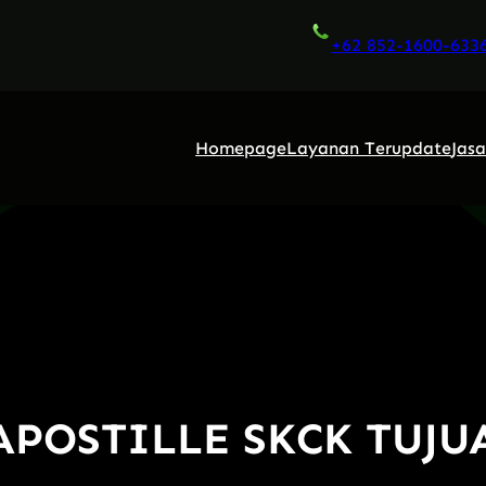
+62 852-1600-633
Homepage
Layanan Terupdate
Jas
POSTILLE SKCK TUJ