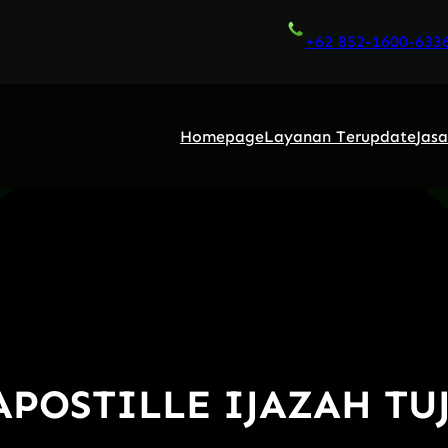
+62 852-1600-633
Homepage
Layanan Terupdate
Jas
POSTILLE IJAZAH TU