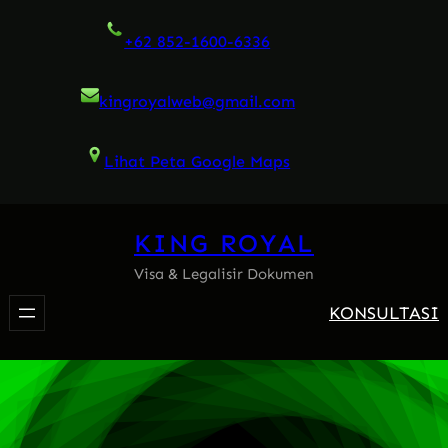
Skip
+62 852-1600-6336
to
content
kingroyalweb@gmail.com
Lihat Peta Google Maps
KING ROYAL
Visa & Legalisir Dokumen
KONSULTASI