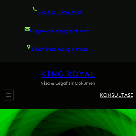
Skip
+62 852-1600-6336
to
content
kingroyalweb@gmail.com
Lihat Peta Google Maps
KING ROYAL
Visa & Legalisir Dokumen
KONSULTASI