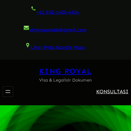
Skip
+62 852-1600-6336
to
content
kingroyalweb@gmail.com
Lihat Peta Google Maps
KING ROYAL
Visa & Legalisir Dokumen
KONSULTASI