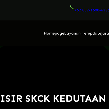
+62 852-1600-633
Homepage
Layanan Terupdate
Jas
ISIR SKCK KEDUTAAN