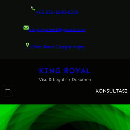
Skip
+62 852-1600-6336
to
content
kingroyalweb@gmail.com
Lihat Peta Google Maps
KING ROYAL
Visa & Legalisir Dokumen
KONSULTASI