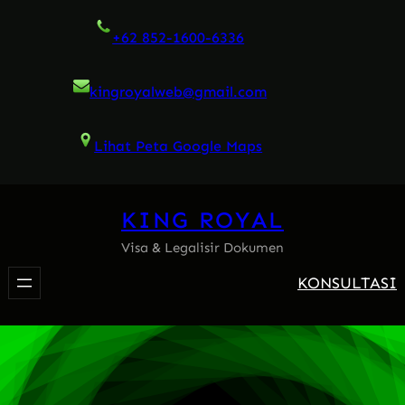
Skip
+62 852-1600-6336
to
content
kingroyalweb@gmail.com
Lihat Peta Google Maps
KING ROYAL
Visa & Legalisir Dokumen
KONSULTASI