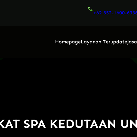
+62 852-1600-633
Homepage
Layanan Terupdate
Jas
KAT SPA KEDUTAAN U