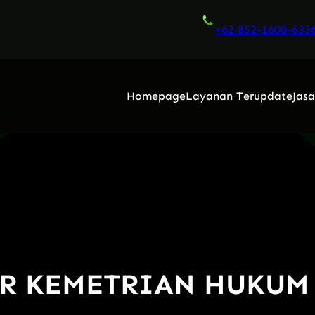
+62 852-1600-633
Homepage
Layanan Terupdate
Jas
IR KEMETRIAN HUKUM