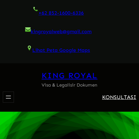
Skip
+62 852-1600-6336
to
content
kingroyalweb@gmail.com
Lihat Peta Google Maps
KING ROYAL
Visa & Legalisir Dokumen
KONSULTASI