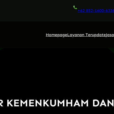
+62 852-1600-633
Homepage
Layanan Terupdate
Jas
IR KEMENKUMHAM DAN