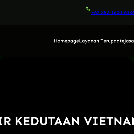
+62 852-1600-633
Homepage
Layanan Terupdate
Jas
IR KEDUTAAN VIETN