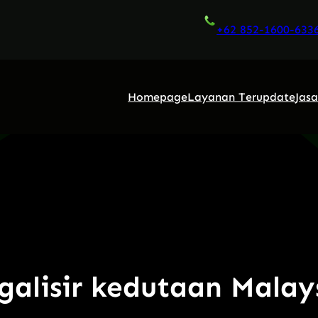
+62 852-1600-633
Homepage
Layanan Terupdate
Jas
galisir kedutaan Malay