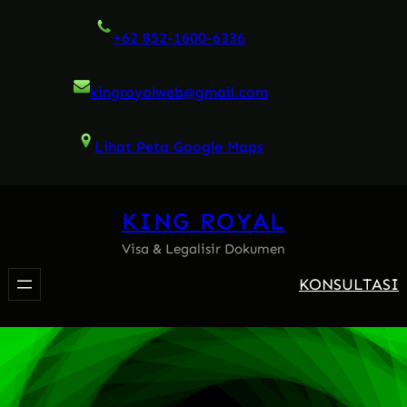
Skip
+62 852-1600-6336
to
content
kingroyalweb@gmail.com
Lihat Peta Google Maps
KING ROYAL
Visa & Legalisir Dokumen
KONSULTASI