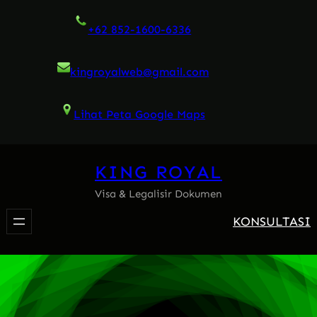
Skip
+62 852-1600-6336
to
content
kingroyalweb@gmail.com
Lihat Peta Google Maps
KING ROYAL
Visa & Legalisir Dokumen
KONSULTASI