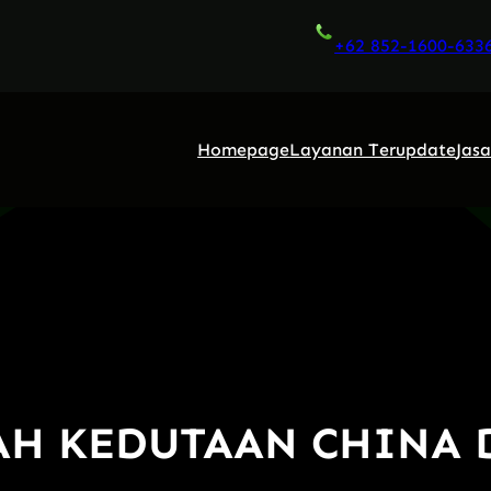
+62 852-1600-633
Homepage
Layanan Terupdate
Jas
ZAH KEDUTAAN CHINA 