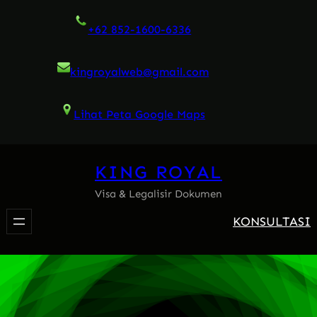
Skip
+62 852-1600-6336
to
content
kingroyalweb@gmail.com
Lihat Peta Google Maps
KING ROYAL
Visa & Legalisir Dokumen
KONSULTASI