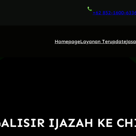
+62 852-1600-633
Homepage
Layanan Terupdate
Jas
ALISIR IJAZAH KE C