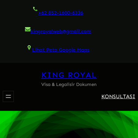
Skip
+62 852-1600-6336
to
content
kingroyalweb@gmail.com
Lihat Peta Google Maps
KING ROYAL
Visa & Legalisir Dokumen
KONSULTASI