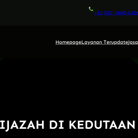
+62 852-1600-633
Homepage
Layanan Terupdate
Jas
 IJAZAH DI KEDUTAAN