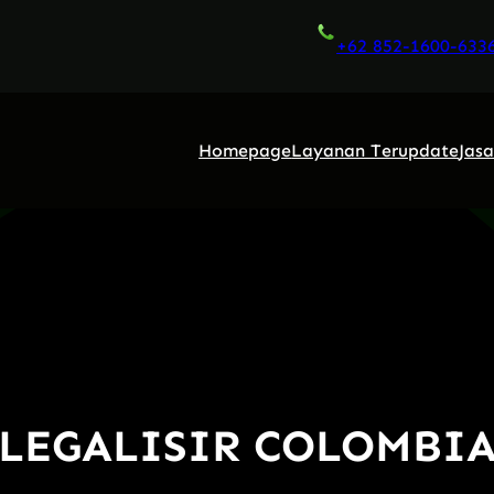
+62 852-1600-633
Homepage
Layanan Terupdate
Jas
LEGALISIR COLOMBI