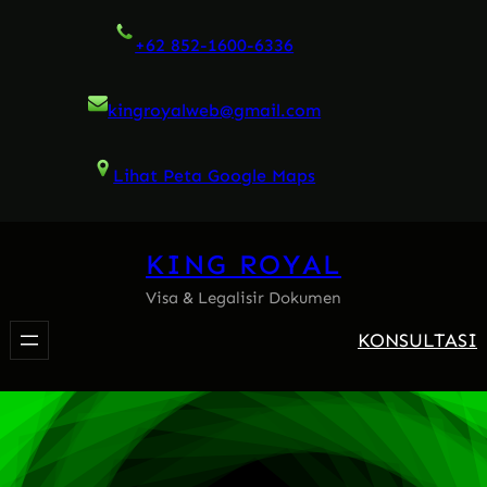
Skip
+62 852-1600-6336
to
content
kingroyalweb@gmail.com
Lihat Peta Google Maps
KING ROYAL
Visa & Legalisir Dokumen
KONSULTASI