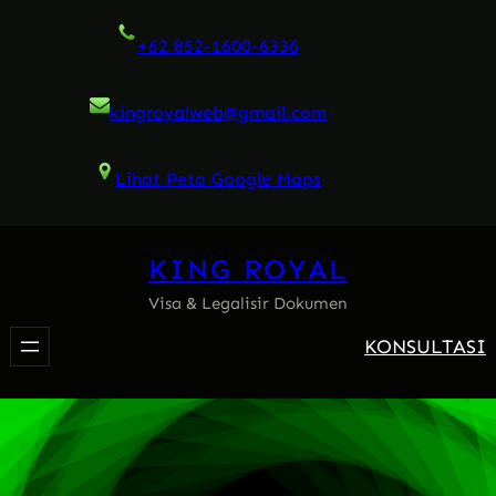
Skip
+62 852-1600-6336
to
content
kingroyalweb@gmail.com
Lihat Peta Google Maps
KING ROYAL
Visa & Legalisir Dokumen
KONSULTASI