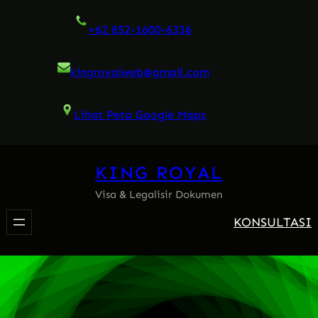
Skip
+62 852-1600-6336
to
content
kingroyalweb@gmail.com
Lihat Peta Google Maps
KING ROYAL
Visa & Legalisir Dokumen
KONSULTASI