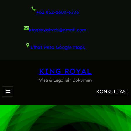
Skip
+62 852-1600-6336
to
content
kingroyalweb@gmail.com
Lihat Peta Google Maps
KING ROYAL
Visa & Legalisir Dokumen
KONSULTASI