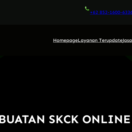
+62 852-1600-633
Homepage
Layanan Terupdate
Jas
BUATAN SKCK ONLINE