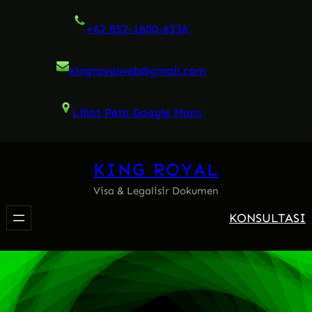
Skip
+62 852-1600-6336
to
content
kingroyalweb@gmail.com
Lihat Peta Google Maps
KING ROYAL
Visa & Legalisir Dokumen
KONSULTASI