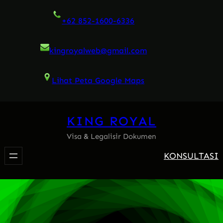
Skip
+62 852-1600-6336
to
content
kingroyalweb@gmail.com
Lihat Peta Google Maps
KING ROYAL
Visa & Legalisir Dokumen
KONSULTASI