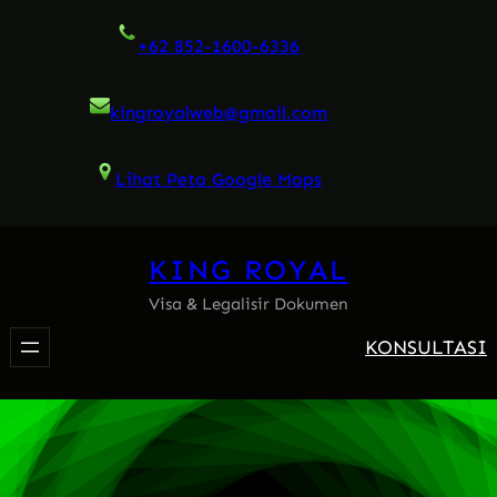
Skip
+62 852-1600-6336
to
content
kingroyalweb@gmail.com
Lihat Peta Google Maps
KING ROYAL
Visa & Legalisir Dokumen
KONSULTASI