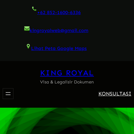
Skip
+62 852-1600-6336
to
content
kingroyalweb@gmail.com
Lihat Peta Google Maps
KING ROYAL
Visa & Legalisir Dokumen
KONSULTASI