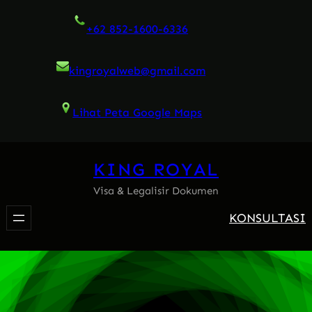
Skip
+62 852-1600-6336
to
content
kingroyalweb@gmail.com
Lihat Peta Google Maps
KING ROYAL
Visa & Legalisir Dokumen
KONSULTASI