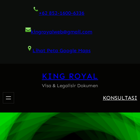
Skip
+62 852-1600-6336
to
content
kingroyalweb@gmail.com
Lihat Peta Google Maps
KING ROYAL
Visa & Legalisir Dokumen
KONSULTASI