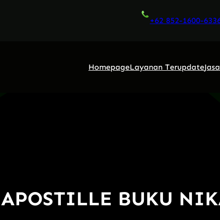
+62 852-1600-633
Homepage
Layanan Terupdate
Jas
 APOSTILLE BUKU NI