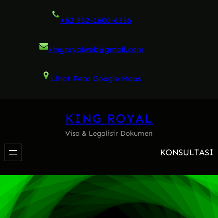
Skip
+62 852-1600-6336
to
content
kingroyalweb@gmail.com
Lihat Peta Google Maps
KING ROYAL
Visa & Legalisir Dokumen
KONSULTASI